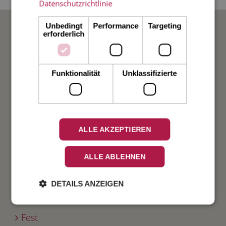
Datenschutzrichtlinie
BELIEBTE ANLÄSSE
Unbedingt
Performance
Targeting
erforderlich
Hochzeit
Funktionalität
Unklassifizierte
Weihnachten
Taufe
ALLE AKZEPTIEREN
Geburt
ALLE ABLEHNEN
Verlobung
DETAILS ANZEIGEN
Geburtstag
Fest