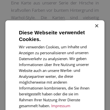
Eine Karte aus unserer Serie der Hirsche in
kraftvollen Farben vor buntem Hintergrund im
Warhol-Style. Die Karten sind vielseitig
×
einsetzbar, sie wurden auch als Bilderserie im
Rahmen schon bei guten Kunden entdeckt.
Diese Webseite verwendet
Cookies.
Aber auch unsere Jagdfreunde finden Gefallen
daran.
Wir verwenden Cookies, um Inhalte und
Anzeigen zu personalisieren und unseren
Einfach mal gute Laune weitergeben!
Datenverkehr zu analysieren. Wir geben
Informationen über Ihre Nutzung unserer
Die Karte gibts auch in unserem Hirsch-
Website auch an unsere Werbe- und
Komplett-Set mit 5 unterschiedlichen
Analysepartner weiter, die diese
möglicherweise mit anderen
Farbkombinationen.
Informationen kombinieren, die Sie ihnen
bereitgestellt haben oder die sie im
2-seitige Karte im Diplomatenformat, 17 x 11
Rahmen Ihrer Nutzung ihrer Dienste
cm, mit gefüttertem Umschlag in Farbe.
gesammelt haben.
Impressum