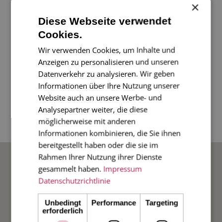
×
Eine wunderschöne klassische, aber farbenfrohe
Diese Webseite verwendet
Karte mit Hirschkopf. Für Jäger zum Dank oder
Cookies.
einfach als Grußkarte oder auch Einladung sehr
Wir verwenden Cookies, um Inhalte und
passend, aber auch sonst einfach wunderschön und
Anzeigen zu personalisieren und unseren
vielseitig einsetzbar.
Datenverkehr zu analysieren. Wir geben
Informationen über Ihre Nutzung unserer
Website auch an unsere Werbe- und
2-seitige Karte im Diplomatenformat, 17 x 11
Analysepartner weiter, die diese
möglicherweise mit anderen
cm, mit gefüttertem Umschlag in Farbe.
Informationen kombinieren, die Sie ihnen
bereitgestellt haben oder die sie im
BELIEBTE ANLÄSSE
Rahmen Ihrer Nutzung ihrer Dienste
gesammelt haben.
Impressum
Datenschutzrichtlinie
Hochzeit
Unbedingt
Performance
Targeting
erforderlich
Weihnachten