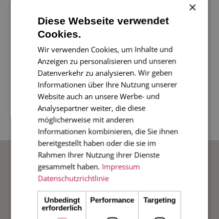
×
Diese Webseite verwendet
Es ist nie zu spät für ein paar liebe Worte oder eine
Cookies.
Liebeserklärung. Diese Karte ist perfekt für einen
Wir verwenden Cookies, um Inhalte und
lieben Gruß an - die oder den - Liebsten. Auch die
Anzeigen zu personalisieren und unseren
beste Freundin oder liebe Mami freut sich sicherlich
Datenverkehr zu analysieren. Wir geben
über fröhliche Grüße.
Informationen über Ihre Nutzung unserer
Website auch an unsere Werbe- und
Analysepartner weiter, die diese
2-seitige Karte, Diplomatenformat quer, 17cm x
möglicherweise mit anderen
11cm, mit pink gefüttertem Umschlag.
Informationen kombinieren, die Sie ihnen
bereitgestellt haben oder die sie im
BELIEBTE ANLÄSSE
Rahmen Ihrer Nutzung ihrer Dienste
gesammelt haben.
Impressum
Datenschutzrichtlinie
Hochzeit
Unbedingt
Performance
Targeting
erforderlich
Weihnachten