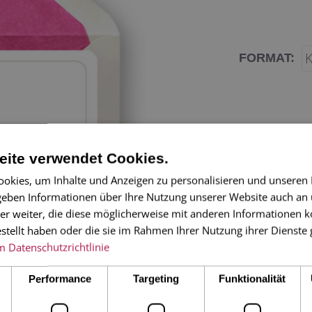
FORMAT:
ite verwendet Cookies.
okies, um Inhalte und Anzeigen zu personalisieren und unseren
 geben Informationen über Ihre Nutzung unserer Website auch an
er weiter, die diese möglicherweise mit anderen Informationen k
estellt haben oder die sie im Rahmen Ihrer Nutzung ihrer Dienst
Sie suchen noch e
m
Datenschutzrichtlinie
perfekt für einen 
die beste Freundi
Performance
Targeting
Funktionalität
Luft!