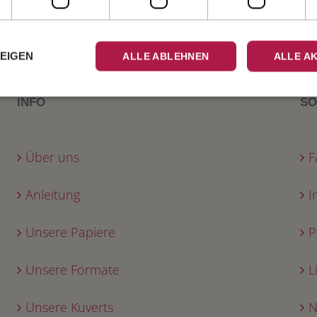
2-seitige Karte 
hoch, 11cm x 17cm
ZEIGEN
ALLE ABLEHNEN
ALLE A
INFO
SO
Über uns
F
Anleitung
I
Unsere Papiere
P
Unsere Formate
L
Unsere Kuverts
N