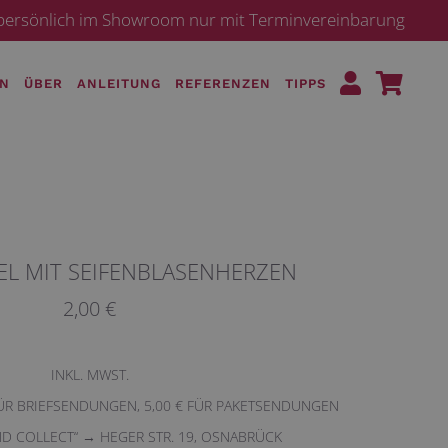
· persönlich im Showroom nur mit Terminvereinbarung
EN
ÜBER
ANLEITUNG
REFERENZEN
TIPPS
EL MIT SEIFENBLASENHERZEN
2,00 €
INKL. MWST.
FÜR BRIEFSENDUNGEN, 5,00 € FÜR PAKETSENDUNGEN
ND COLLECT“ → HEGER STR. 19, OSNABRÜCK