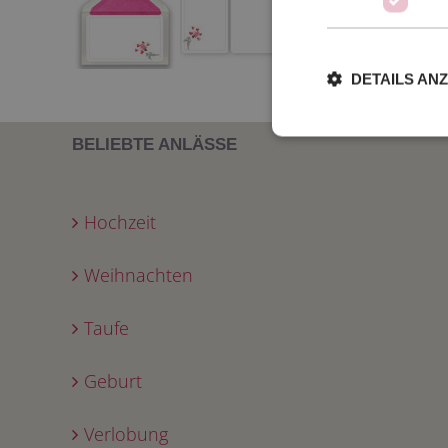
DETAILS AN
BELIEBTE ANLÄSSE
Hochzeit
Weihnachten
Taufe
Geburt
Verlobung