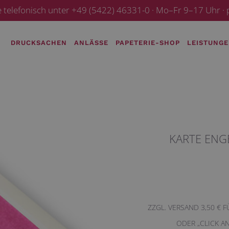
e telefonisch unter +49 (5422) 46331-0 · Mo–Fr 9–17 Uhr 
DRUCKSACHEN
ANLÄSSE
PAPETERIE-SHOP
LEISTUNG
KARTE ENG
ZZGL. VERSAND 3,50 € 
ODER „CLICK A