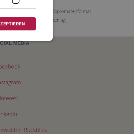
mit abgerundeten Ecken, Diplomatenformat
, mit pink gefüttertem Umschlag.
KZEPTIEREN
CIAL MEDIA
acebook
nstagram
interest
inkedIn
ewsletter Rückblick