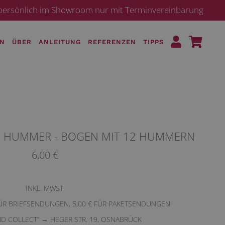
· persönlich im Showroom nur mit Terminvereinbarung
EN
ÜBER
ANLEITUNG
REFERENZEN
TIPPS
- HUMMER - BOGEN MIT 12 HUMMERN
6,00 €
INKL. MWST.
FÜR BRIEFSENDUNGEN, 5,00 € FÜR PAKETSENDUNGEN
ND COLLECT“ → HEGER STR. 19, OSNABRÜCK