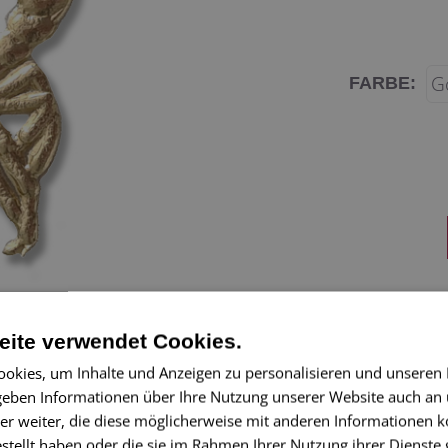
FARBE:
Dresdner Pappe
nostalgische Pape
ite verwendet Cookies.
Dresdner Pappen I
okies, um Inhalte und Anzeigen zu personalisieren und unseren
Ersten Weltkri
 geben Informationen über Ihre Nutzung unserer Website auch an
er weiter, die diese möglicherweise mit anderen Informationen k
Herstellungsgeb
estellt haben oder die sie im Rahmen Ihrer Nutzung ihrer Dienst