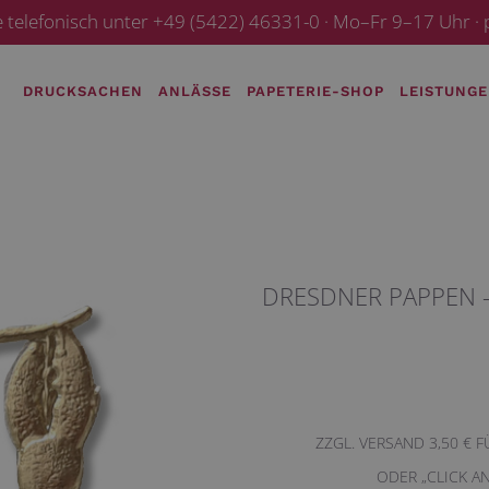
e telefonisch unter +49 (5422) 46331-0 · Mo–Fr 9–17 Uhr 
DRUCKSACHEN
ANLÄSSE
PAPETERIE-SHOP
LEISTUNG
DRESDNER PAPPEN 
ZZGL. VERSAND 3,50 € 
ODER „CLICK A