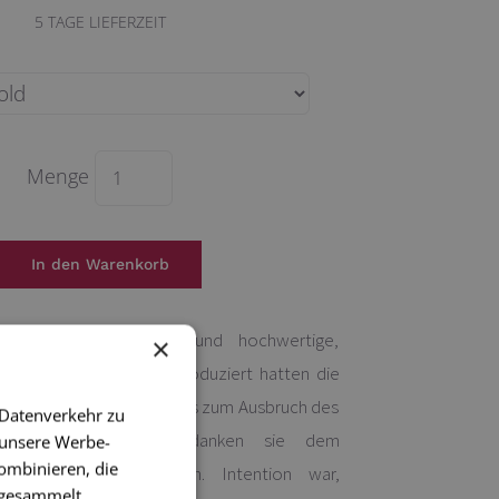
5
TAGE LIEFERZEIT
Menge
n sind wunderschöne und hochwertige,
×
terie: Seit etwa 1870 produziert hatten die
hre Blütezeit von 1880 bis zum Ausbruch des
 Datenverkehr zu
egs. Ihren Namen verdanken sie dem
 unsere Werbe-
ombinieren, die
iet, dem Raum Dresden. Intention war,
e gesammelt