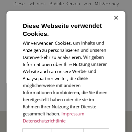
Diese schönen Bubble-Kerzen von Milk&Honey
dekorieren Ihr Zuhause. Und sie eigenen sich perfekt
×
als kleines Geschenk!
Diese Webseite verwendet
Cookies.
Unsere Bubble Kerze ist 6,5 cm x 6,5 cm x 6 cm. Hand
Wir verwenden Cookies, um Inhalte und
gegossen und individuell in Deutschland hergestellt.
Anzeigen zu personalisieren und unseren
Datenverkehr zu analysieren. Wir geben
Informationen über Ihre Nutzung unserer
Kerzensicherheit - Ihre Brennzeit beträgt ca. 19
Website auch an unsere Werbe- und
Stunden. Lassen Sie brennende Kerzen niemals
Analysepartner weiter, die diese
unbeaufsichtigt. Wenn beleuchtet, legen Sie bitte
möglicherweise mit anderen
eine flache feuerfeste Oberfläche darunter.
Bitte
Informationen kombinieren, die Sie ihnen
bereitgestellt haben oder die sie im
kürzen Sie den Docht auf max. 1 cm.
Rahmen Ihrer Nutzung ihrer Dienste
gesammelt haben.
Impressum
BELIEBTE ANLÄSSE
Datenschutzrichtlinie