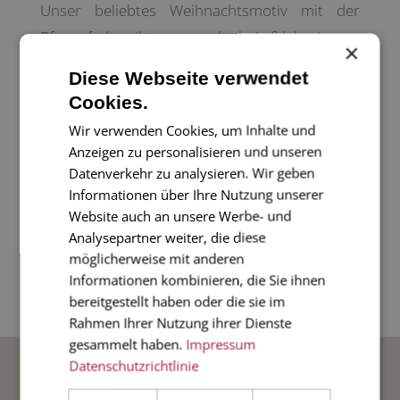
Unser beliebtes Weihnachtsmotiv mit der
Pfauenfeder gibts nun auch als Aufkleber!
×
Der weihnachtliche Aufkleber verschönert Ihre
Diese Webseite verwendet
Weihnachtsgeschenke, Weihnachtspost oder
Cookies.
Weihnachtsbriefe - einfach vielseitig einsetzbar!
Wir verwenden Cookies, um Inhalte und
Anzeigen zu personalisieren und unseren
Diesen Aufkleber gibt es in groß (7 cm) und in
Datenverkehr zu analysieren. Wir geben
Informationen über Ihre Nutzung unserer
klein (3,8 cm). Ausserdem haben wir die
Website auch an unsere Werbe- und
passenden Grußkarte ebenfalls in unserem
Analysepartner weiter, die diese
Angebot.
möglicherweise mit anderen
Informationen kombinieren, die Sie ihnen
bereitgestellt haben oder die sie im
Durchmesser 3,8 cm.
Rahmen Ihrer Nutzung ihrer Dienste
gesammelt haben.
Impressum
BELIEBTE ANLÄSSE
Datenschutzrichtlinie