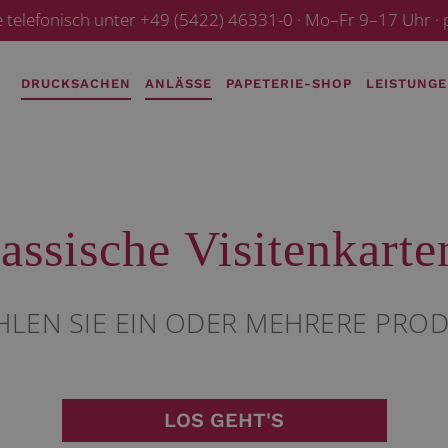
e telefonisch unter +49 (5422) 46331-0 · Mo–Fr 9–17 Uhr 
DRUCKSACHEN
ANLÄSSE
PAPETERIE-SHOP
LEISTUNG
assische Visitenkarten
HLEN SIE EIN ODER MEHRERE PRO
LOS GEHT'S