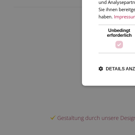
und Analysepartn
Sie ihnen bereitg
haben.
Impressu
Unbedingt
erforderlich
DETAILS AN
H
Gestaltung durch unsere Desig