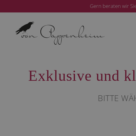
Zum
Gern beraten wir Si
Inhalt
springen
Exklusive und kl
BITTE WÄ