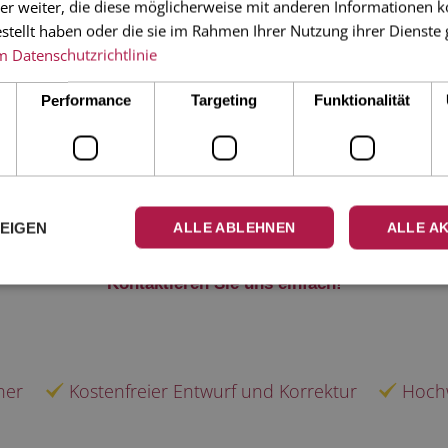
er weiter, die diese möglicherweise mit anderen Informationen k
estellt haben oder die sie im Rahmen Ihrer Nutzung ihrer Dienst
m
Datenschutzrichtlinie
Bitte wählen Sie ein oder mehrere Produkte aus
Performance
Targeting
Funktionalität
LOS GEHT'S
ZURÜCK ZU ALLEN PRODUKTEN UND ANLÄSSEN
ZEIGEN
ALLE ABLEHNEN
ALLE A
aben Sie Ihren Anlass oder Ihr Produkt nicht gefunde
Kontaktieren Sie uns einfach!
ner
Kostenfreier Entwurf und Korrektur
Hochw