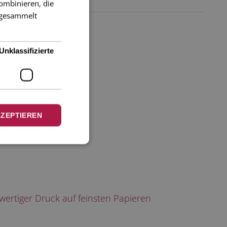
ombinieren, die
e gesammelt
Unklassifizierte
KZEPTIEREN
n?
ertiger Druck auf feinsten Papieren