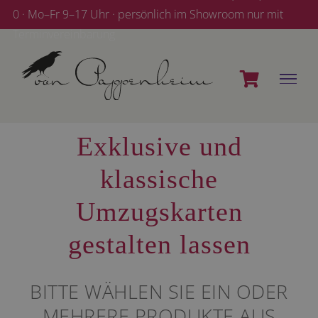
Zum
0 · Mo–Fr 9–17 Uhr · persönlich im Showroom nur mit
Inhalt
Terminvereinbarung
springen
Exklusive und
klassische
Umzugskarten
gestalten lassen
BITTE WÄHLEN SIE EIN ODER
MEHRERE PRODUKTE AUS