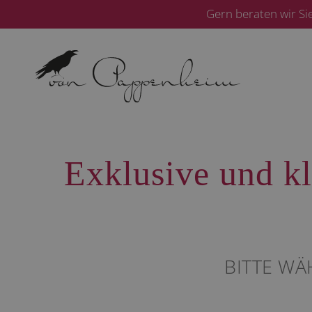
Zum
Gern beraten wir Si
Inhalt
springen
Exklusive und kl
BITTE WÄ