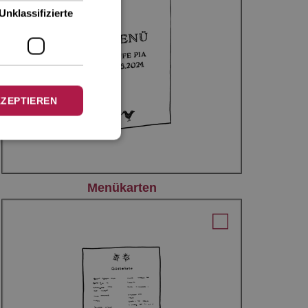
Unklassifizierte
KZEPTIEREN
Menükarten