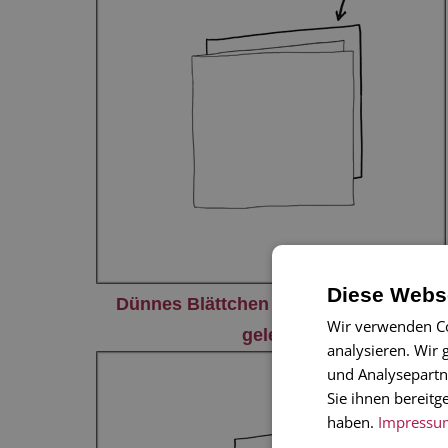
Diese Webse
Dünnes Blättchen Beileger (dahinter
Wir verwenden Co
gelegt)
analysieren. Wir
und Analysepartn
Sie ihnen bereitg
haben.
Impressu