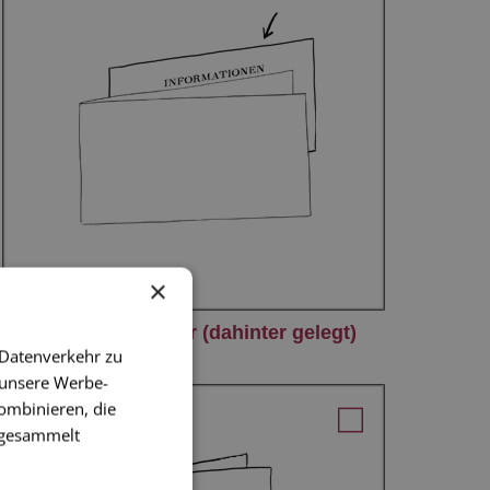
×
Infokarte Beileger (dahinter gelegt)
 Datenverkehr zu
 unsere Werbe-
ombinieren, die
e gesammelt