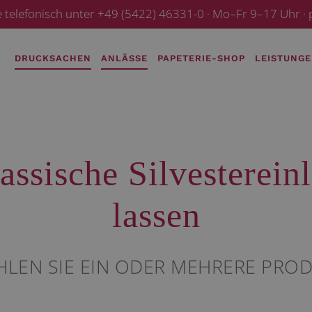
e telefonisch unter +49 (5422) 46331-0 · Mo–Fr 9–17 Uhr 
DRUCKSACHEN
ANLÄSSE
PAPETERIE-SHOP
LEISTUNG
assische Silvesterei
lassen
HLEN SIE EIN ODER MEHRERE PRO