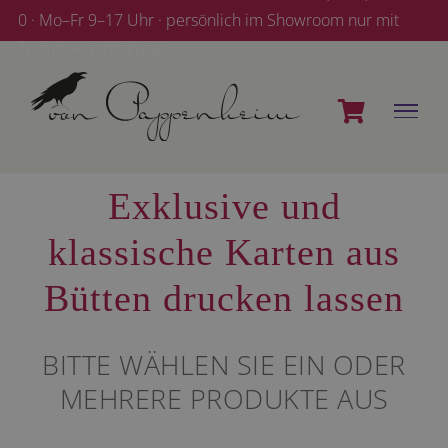
Zum
0 · Mo–Fr 9–17 Uhr · persönlich im Showroom nur mit
Inhalt
Terminvereinbarung
springen
Exklusive und
klassische Karten aus
Bütten drucken lassen
BITTE WÄHLEN SIE EIN ODER
MEHRERE PRODUKTE AUS