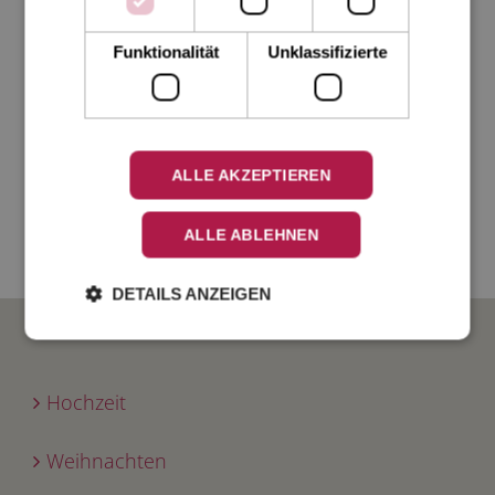
Funktionalität
Unklassifizierte
ZURÜCK ZU ALLEN PRODUKTEN UND ANLÄSSEN
Haben Sie Ihren Anlass oder Ihr Produkt nicht gefunden?
Kontaktieren Sie uns einfach!
ALLE AKZEPTIEREN
Gestaltung durch unsere Designer
Kostenfreier Entwurf und Korrektur
ALLE ABLEHNEN
Hochwertiger Druck auf feinsten Papieren
DETAILS ANZEIGEN
BELIEBTE ANLÄSSE
Hochzeit
Weihnachten