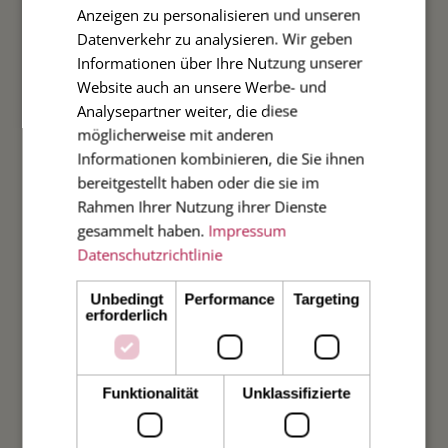
Anzeigen zu personalisieren und unseren
Fest
Datenverkehr zu analysieren. Wir geben
Informationen über Ihre Nutzung unserer
Website auch an unsere Werbe- und
Analysepartner weiter, die diese
INFO
möglicherweise mit anderen
Informationen kombinieren, die Sie ihnen
bereitgestellt haben oder die sie im
Über uns
Rahmen Ihrer Nutzung ihrer Dienste
gesammelt haben.
Impressum
Anleitung
Datenschutzrichtlinie
Unsere Papiere
Unbedingt
Performance
Targeting
erforderlich
Unsere Formate
Funktionalität
Unklassifizierte
Unsere Kuverts