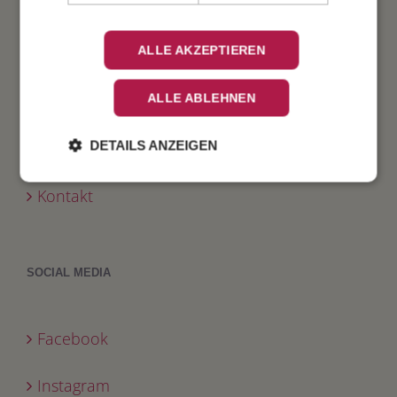
Porto und Gewichte
ALLE AKZEPTIEREN
Ausstellungen
ALLE ABLEHNEN
Presse
DETAILS ANZEIGEN
Aktuelle Stellenangebote
Kontakt
SOCIAL MEDIA
Facebook
Instagram